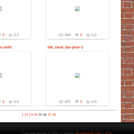
.2012
29.02.2012
chter
Richter
0
0.0
466
0
0.0
v-zentr
old_steni_bar-prav-1
.2012
29.02.2012
chter
Richter
0
0.0
407
0
0.0
1-12
13-24
25-36
37-45
Copyright Richter © 2026
|
Сделать
бесплатный сайт
с
uCoz