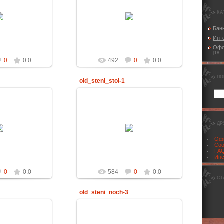
.2012
29.02.2012
КА
chter
Richter
Банк
Инт
Офо
[18]
0
0.0
492
0
0.0
ПО
old_steni_stol-1
.2012
29.02.2012
ДР
chter
Richter
Офи
Соо
FAQ
Инс
0
0.0
584
0
0.0
СТ
old_steni_noch-3