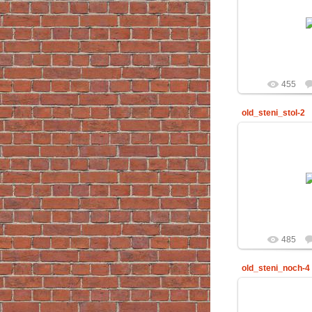
29.02
Ri
455
old_steni_stol-2
29.02
Ri
485
old_steni_noch-4