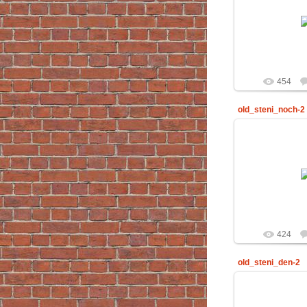
29.02
Ri
454
old_steni_noch-2
29.02
Ri
424
old_steni_den-2