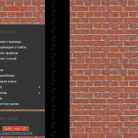
Главная
Регистрация
Вход
НЮ САЙТА
ная страница
ормация о сайте
алог файлов
лог статей
ум
оальбомы
евая книга
ю
голь
ии
кетное меню
РМА ВХОДА
Войти через uID
Старая форма входа