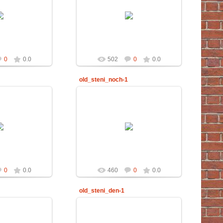
.2012
29.02.2012
chter
Richter
0
0.0
502
0
0.0
old_steni_noch-1
.2012
29.02.2012
chter
Richter
0
0.0
460
0
0.0
old_steni_den-1