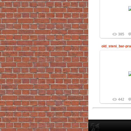
29.02
Ri
385
old_steni_bar-pra
29.02
Ri
442