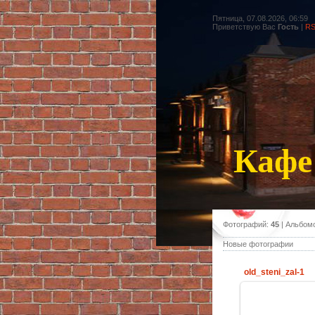
Пятница, 07.08.2026, 06:59
Приветствую Вас
Гость
|
R
Кафе
Фотографий:
45
| Альбом
Новые фотографии
old_steni_zal-1