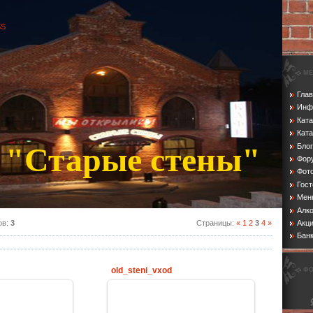
SS
МЕ
Глав
Инф
Кат
Ката
 "Старые стены"
Блог
Фор
Фот
Гост
Мен
Алко
Акц
ов:
3
Страницы
:
«
1
2
3
4
»
Бан
old_steni_vxod
ФО