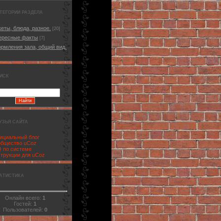
ТЕГОРИИ РАЗДЕЛА
еты, блюда, разное.
[20]
ересные факты
[7]
рмления зала, общий вид.
ИСК
УЗЬЯ САЙТА
циальный блог
бщество uCoz
 по системе
трукции для uCoz
АТИСТИКА
Онлайн всего:
1
Гостей:
1
Пользователей:
0